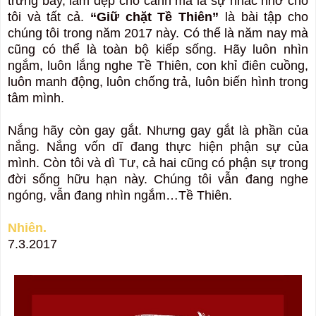
trưng bày, làm đẹp cho cảnh mà là sự nhắc nhở cho
tôi và tất cả.
“Giữ chặt Tề Thiên”
là bài tập cho
chúng tôi trong năm 2017 này. Có thể là năm nay mà
cũng có thể là toàn bộ kiếp sống. Hãy luôn nhìn
ngắm, luôn lắng nghe Tề Thiên, con khỉ điên cuồng,
luôn manh động, luôn chống trả, luôn biến hình trong
tâm mình.
Nắng hãy còn gay gắt. Nhưng gay gắt là phần của
nắng. Nắng vốn dĩ đang thực hiện phận sự của
mình. Còn tôi và dì Tư, cả hai cũng có phận sự trong
đời sống hữu hạn này. Chúng tôi vẫn đang nghe
ngóng, vẫn đang nhìn ngắm…Tề Thiên.
Nhiên.
7.3.2017