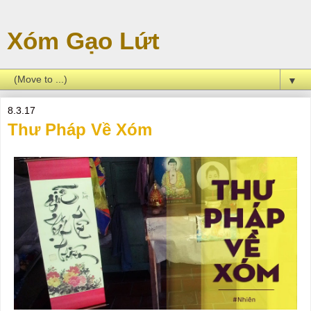
Xóm Gạo Lứt
▼
8.3.17
Thư Pháp Về Xóm