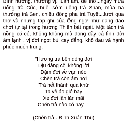
Bình hương, thưởng vị, luận ấm, đề thơ...ngày mưa
uống trà Cúc, buổi sớm uống trà Shan, mùa hạ
thưởng trà Sen, chiều đông pha trà Tuyết...lướt qua
thơ và những tạp ghi của Ông ngỡ như đang dạo
chơi tự tại trong hương Thiền bát ngát. Một tách trà
nồng có có, không không mà đong đầy cả tình đời
ấm lạnh , vị đời ngọt bùi cay đắng, khổ đau và hạnh
phúc muôn trùng.
“Hương trà bên dòng đời
Dịu dàng cõi không lời
Dặm đời về vạn nẻo
Chèn trà còn ấm hơi
Trà hết thành quá khứ
Ta về áo gió bay
Xe đời lăn lăn mãi
Chén trà nào có hay..."
(Chén trà - Đinh Xuân Thu)