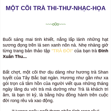
MỘT CÕI TRÀ THI-THƯ-NHẠC-HỌA
~~~o0o~~~
Buổi sáng mai tinh khiết, nắng lấp lánh những hạt
sương đọng trên lá sen xanh nõn nà. Nhẹ nhàng giở
từng trang bản thảo tập
"TRÀ ĐỜI"
của bạn trà
Đinh
Xuân Thu...
Bất chợt, một cõi thơ dịu dàng như hương trà Shan
tuyết của Tây Bắc bạt ngàn. Hương như gần như xa
gói trọn cả tâm hồn của người viết qua những tháng
ngày lãng du với trà mà dường như Trà là khách tri
âm, là bạn tri kỷ, là bằng hữu đồng hành trên cuộc
đời rong rêu và xao động.