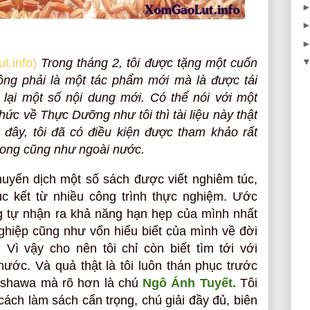
.info)
Trong tháng 2, tôi được tặng một cuốn
ng phải là một tác phẩm mới mà là được tái
 lại một số nội dung mới. Có thể nói với một
hức về Thực Dưỡng như tôi thì tài liệu này thật
 đây, tôi đã có điều kiện được tham khảo rất
trong cũng như ngoài nước.
huyển dịch một số sách được viết nghiêm túc,
đúc kết từ nhiều công trình thực nghiệm. Ước
g tự nhận ra khả năng hạn hẹp của mình nhất
ghiệp cũng như vốn hiểu biết của mình về đời
Vì vậy cho nên tôi chỉ còn biết tìm tới với
nước. Và quả thật là tôi luôn thán phục trước
shawa mà rõ hơn là chú
Ngô Ánh Tuyết.
Tôi
ách làm sách cẩn trọng, chú giải đầy đủ, biên