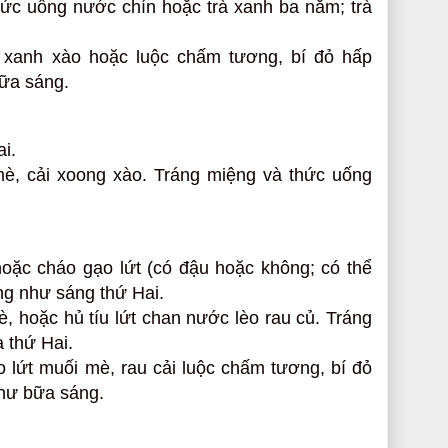
hức uống nước chín hoặc trà xanh ba năm; trà
u xanh xào hoặc luộc chấm tương, bí đỏ hấp
bữa sáng.
i.
è, cải xoong xào. Tráng miệng và thức uống
hoặc cháo gạo lứt (có đậu hoặc không; có thể
ng như sáng thứ Hai.
, hoặc hủ tíu lứt chan nước lèo rau củ. Tráng
 thứ Hai.
 lứt muối mè, rau cải luộc chấm tương, bí đỏ
hư bữa sáng.