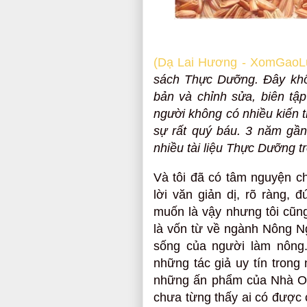
(Dạ Lai Hương - XomGaoLut
sách Thực Dưỡng. Đây khô
bản và chỉnh sửa, biên tập
người không có nhiều kiến t
sự rất quý báu. 3 năm gần
nhiều tài liệu Thực Dưỡng 
Và tôi đã có tâm nguyện c
lời văn giản dị, rõ ràng, 
muốn là vậy nhưng tôi cũn
là vốn từ về ngành Nông N
sống của người làm nông. 
những tác giả uy tín trong 
những ấn phẩm của Nhà O
chưa từng thấy ai có được c