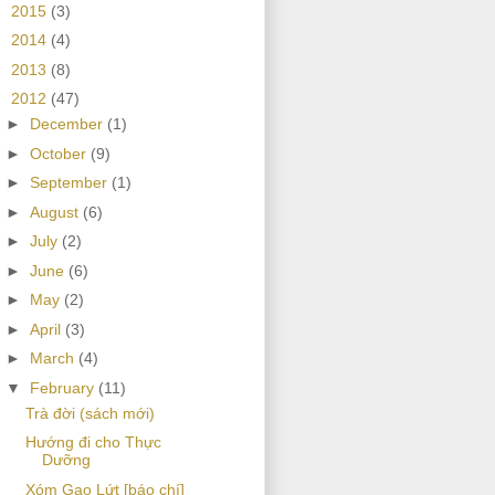
►
2015
(3)
►
2014
(4)
►
2013
(8)
▼
2012
(47)
►
December
(1)
►
October
(9)
►
September
(1)
►
August
(6)
►
July
(2)
►
June
(6)
►
May
(2)
►
April
(3)
►
March
(4)
▼
February
(11)
Trà đời (sách mới)
Hướng đi cho Thực
Dưỡng
Xóm Gạo Lứt [báo chí]