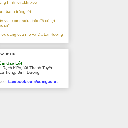
óng hình tôi...khi xưa
àm bánh tráng lứt
in vui] xomgaolut.info đã có lợi
huận?
hức dâng của mẹ và Dạ Lai Hương
bout Us
óm Gạo Lứt
p Rạch Kiến, Xã Thanh Tuyền,
ầu Tiếng, Bình Dương
ace:
facebook.com/xomgaolut