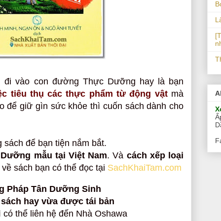
B
L
[T
n
T
 đi vào con đường Thực Dưỡng hay là bạn
ệc tiêu thụ các thực phẩm từ động vật
mà
A
o để giữ gìn sức khỏe thì cuốn sách dành cho
X
Ấ
D
F
ng sách để bạn tiện nắm bắt.
 Dưỡng mẫu tại Việt Nam
. Và
cách xếp loại
 về sách bạn có thể đọc tại
SachKhaiTam.com
g Pháp Tân Dưỡng Sinh
sách hay vừa được tái bản
 có thể liên hệ đến Nhà Oshawa