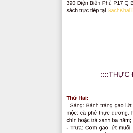
390 Điện Biên Phủ P17 Q B
sách trực tiếp tại
SachKhai
::::THỰC
Thứ Hai:
- Sáng: Bánh tráng gạo lứt
mộc; cà phê thực dưỡng, 
chín hoặc trà xanh ba năm; t
- Trưa: Cơm gạo lứt muối 