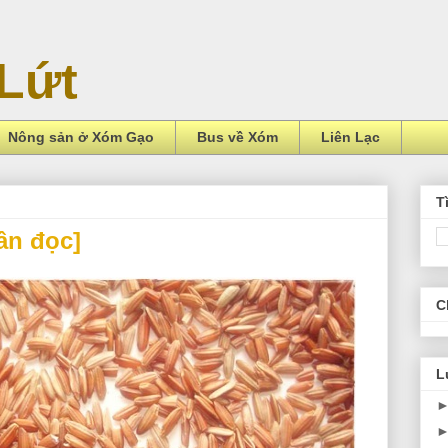
Lứt
Nông sản ở Xóm Gạo
Bus về Xóm
Liên Lạc
T
ần đọc]
C
L