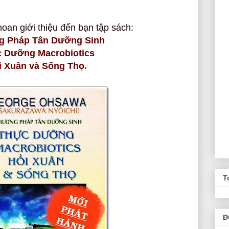
hoan giới thiệu
đến bạn
tập sách:
g Pháp Tân Dưỡng Sinh
 Dưỡng Macrobiotics
i Xuân và Sống Thọ.
T
Đ