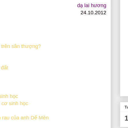
dạ lai hương
24.10.2012
g trên sân thượng?
 đất
sinh học
 cơ sinh học
T
 rau của anh Dế Mèn