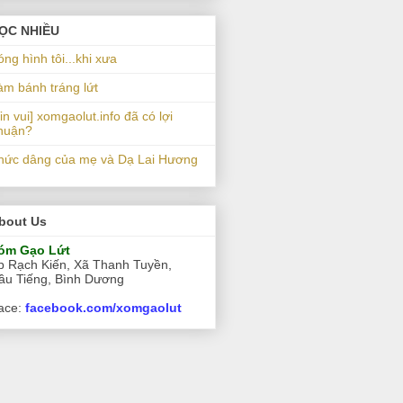
ỌC NHIỀU
óng hình tôi...khi xưa
àm bánh tráng lứt
in vui] xomgaolut.info đã có lợi
huận?
hức dâng của mẹ và Dạ Lai Hương
bout Us
óm Gạo Lứt
p Rạch Kiến, Xã Thanh Tuyền,
ầu Tiếng, Bình Dương
ace:
facebook.com/xomgaolut