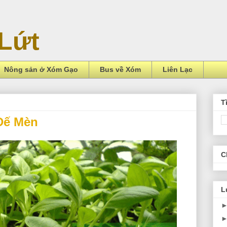
Lứt
Nông sản ở Xóm Gạo
Bus về Xóm
Liên Lạc
T
Dế Mèn
C
L