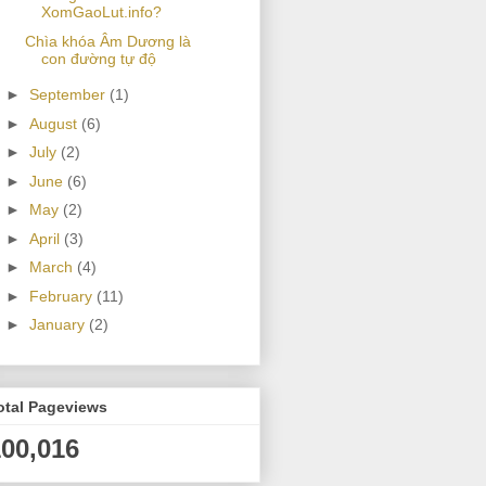
XomGaoLut.info?
Chìa khóa Âm Dương là
con đường tự độ
►
September
(1)
►
August
(6)
►
July
(2)
►
June
(6)
►
May
(2)
►
April
(3)
►
March
(4)
►
February
(11)
►
January
(2)
otal Pageviews
100,016