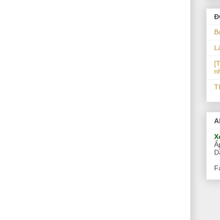
Đ
B
L
[T
n
T
A
X
Ấ
D
F