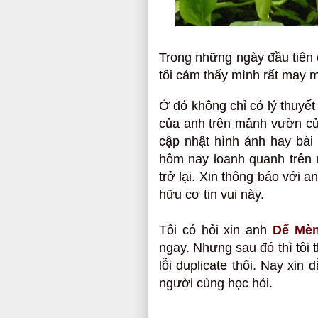
Trong nh
ững
ngày đầu tiê
tôi cảm thấy mình rất may m
Ở đó không chỉ có lý thuyế
của anh trên mảnh vườn củ
cập nhật hình ảnh hay bài
hôm nay loanh quanh trên 
trở lại. Xin thông báo với
hữu cơ tin vui này.
Tôi có hỏi xin anh
Dế Mè
ngay. Nhưng sau đó thì tôi 
lỗi duplicate thôi. Nay xin
người cùng học hỏi.