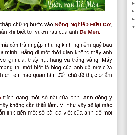
n chập chững bước vào
Nông Nghiệp Hữu Cơ
,
ắn khi biết tới vườn rau của anh
Dế Mèn.
t mà còn tràn ngập những kinh nghiệm quý báu
a mình. Bẵng đi một thời gian không thấy anh
 vở gì nữa, thấy hụt hẫng và trống vắng. Mấy
mạng thì mới biết là blog của anh đã mở cửa
 anh chị em nào quan tâm đến chủ đề thực phẩm
n
trích đăng một số bài của anh. Anh đồng ý
thấy không cần thiết lắm. Vì như vậy sẽ lại mắc
 dẫn link đến một số bài đã viết của anh để mọi